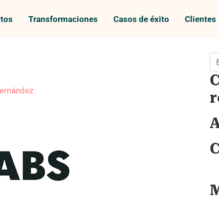
tos
Transformaciones
Casos de éxito
Clientes
Bu
C
ernández
r
A
C