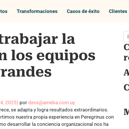
tos
Transformaciones
Casos de éxito
Clientes
trabajar la
Bu
C
n los equipos
r
grandes
A
C
 4, 2025)
por
devs@ameba.com.uy
ece, se adapta y logra resultados extraordinarios.
artimos nuestra propia experiencia en Peregrinus con
ómo desarrollar la conciencia organizacional nos ha