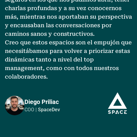
d
charlas profundas y a su vez conocernos
a
más, mientras nos aportaban su perspectiva
f
y encausaban las conversaciones por
q
caminos sanos y constructivos.
u
Creo que estos espacios son el empujón que
e
necesitábamos para volver a priorizar estas
d
dinámicas tanto a nivel del top
m
management, como con todos nuestros
a
colaboradores.
e
Diego Priliac
COO |
SpaceDev