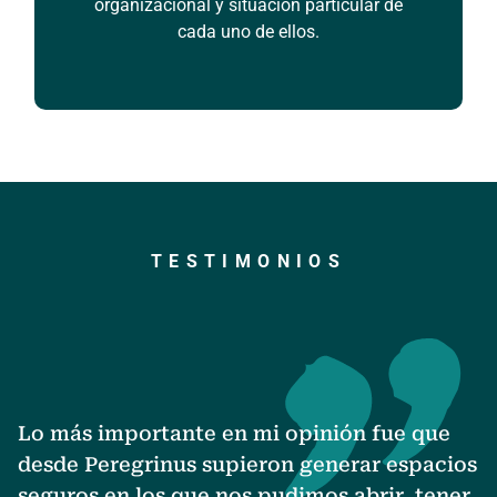
organizacional y situación particular de
cada uno de ellos.
TESTIMONIOS
E
Lo más importante en mi opinión fue que
c
desde Peregrinus supieron generar espacios
y
seguros en los que nos pudimos abrir, tener