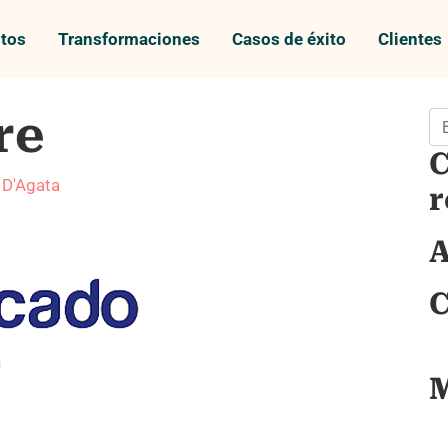
tos
Transformaciones
Casos de éxito
Clientes
re
Bu
C
 D'Agata
r
A
C